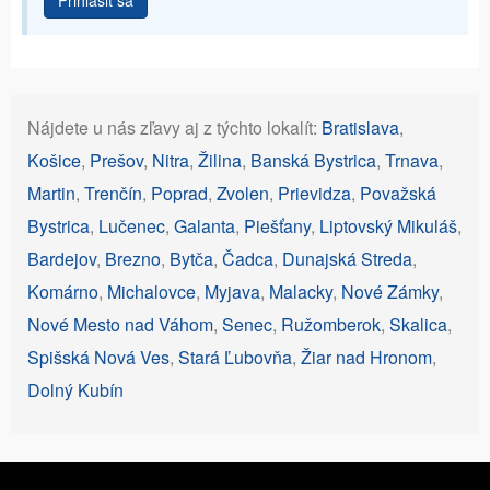
Prihlásiť sa
Nájdete u nás zľavy aj z týchto lokalít:
Bratislava
,
Košice
,
Prešov
,
Nitra
,
Žilina
,
Banská Bystrica
,
Trnava
,
Martin
,
Trenčín
,
Poprad
,
Zvolen
,
Prievidza
,
Považská
Bystrica
,
Lučenec
,
Galanta
,
Piešťany
,
Liptovský Mikuláš
,
Bardejov
,
Brezno
,
Bytča
,
Čadca
,
Dunajská Streda
,
Komárno
,
Michalovce
,
Myjava
,
Malacky
,
Nové Zámky
,
Nové Mesto nad Váhom
,
Senec
,
Ružomberok
,
Skalica
,
Spišská Nová Ves
,
Stará Ľubovňa
,
Žiar nad Hronom
,
Dolný Kubín